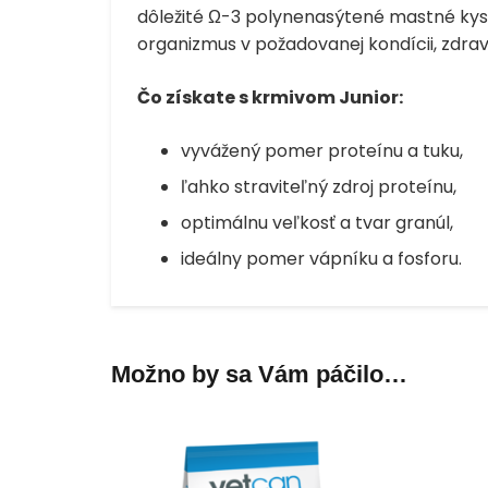
dôležité Ω-3 polynenasýtené mastné kyseli
organizmus v požadovanej kondícii, zdra
Čo získate s krmivom Junior:
vyvážený pomer proteínu a tuku,
ľahko straviteľný zdroj proteínu,
optimálnu veľkosť a tvar granúl,
ideálny pomer vápníku a fosforu.
Možno by sa Vám páčilo…