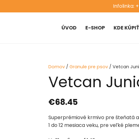
Infolinka: 
ÚVOD
E-SHOP
KDE KÚPI
Domov
/
Granule pre psov
/ Vetcan Juni
Vetcan Juni
€
68.45
Superprémiové krmivo pre šteňatá a
1 do 12 mesiaca veku, pre veľké plem