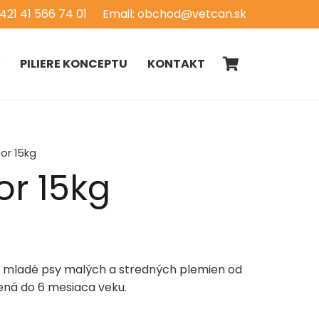
+421 41 566 74 01
Email: obchod@vetcan.sk
Ť
PILIERE KONCEPTU
KONTAKT
or 15kg
or 15kg
 mladé psy malých a stredných plemien od
ená do 6 mesiaca veku.