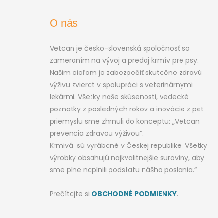
O nás
Vetcan je česko-slovenská spoločnosť so
zameraním na vývoj a predaj krmív pre psy.
Našim cieľom je zabezpečiť skutočne zdravú
výživu zvierat v spolupráci s veterinárnymi
lekármi. Všetky naše skúsenosti, vedecké
poznatky z posledných rokov a inovácie z pet-
priemyslu sme zhrnuli do konceptu: „Vetcan
prevencia zdravou výživou“.
Krmivá sú vyrábané v Českej republike. Všetky
výrobky obsahujú najkvalitnejšie suroviny, aby
sme plne naplnili podstatu nášho poslania.“
Prečítajte si
OBCHODNÉ PODMIENKY
.