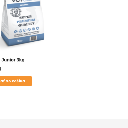
 Junior 3kg
5
dať do košíka