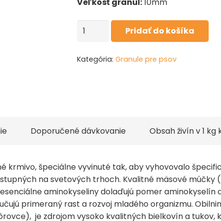
Veľkosť granúl:
10mm
množstvo
Pridať do košíka
Vetcan
Junior
Kategória:
Granule pre psov
15kg
ie
Doporučené dávkovanie
Obsah živín v 1 kg
é krmivo, špeciálne vyvinuté tak, aby vyhovovalo špeci
dostupných na svetových trhoch. Kvalitné mäsové múčky (l
 esenciálne aminokyseliny dolaďujú pomer aminokyselín 
aručujú primeraný rast a rozvoj mladého organizmu. Obilni
kôrovce), je zdrojom vysoko kvalitných bielkovín a tukov,