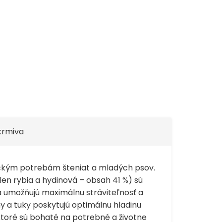
 krmiva
fickým potrebám šteniat a mladých psov.
en rybia a hydinová – obsah 41 %) sú
a umožňujú maximálnu stráviteľnosť a
ny a tuky poskytujú optimálnu hladinu
 ktoré sú bohaté na potrebné a životne