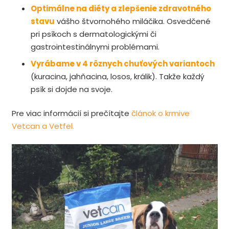
Optimálne na diéty a zlepšenie zdravotného
stavu
vášho štvornohého miláčika. Osvedčené
pri psíkoch s dermatologickými či
gastrointestinálnymi problémami.
Vyrábame v 4 rôznych chuťových variantoch
(kuracina, jahňacina, losos, králik). Takže každý
psík si dojde na svoje.
Pre viac informácií si prečítajte
článok o krmive
Vetcan a Vetfel.