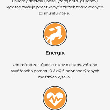
Unikátny aditívny Fibosel (zdroj beta-glukánov)
výrazne zvyšuje počet krvných zložiek zodpovedných
za imunitu v tele…
Energia
Optimálne zastúpenie tukov a cukrov, vrátane
vyváženého pomeru Ω 3 aΩ 6 polynenasýtených
mastných kyselín…