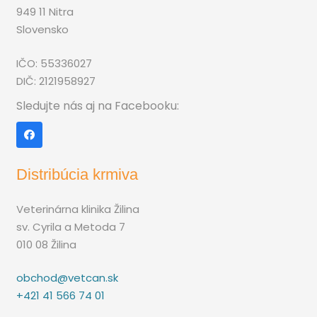
949 11 Nitra
Slovensko
IČO: 55336027
DIČ: 2121958927
Sledujte nás aj na Facebooku:
Distribúcia krmiva
Veterinárna klinika Žilina
sv. Cyrila a Metoda 7
010 08 Žilina
obchod@vetcan.sk
+421 41 566 74 01