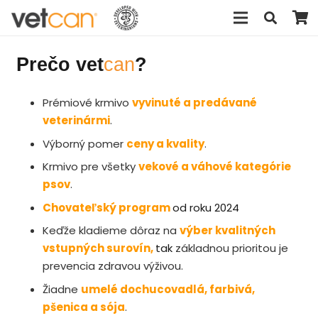
Prečo vet
can
?
Prémiové krmivo
vyvinuté a predávané
veterinármi
.
Výborný pomer
ceny a kvality
.
Krmivo pre všetky
vekové a váhové kategórie
psov
.
Chovateľský program
od roku 2024
Keďže kladieme dôraz na
výber kvalitných
vstupných surovín,
t
ak
základnou prioritou je
prevencia zdravou výživou.
Žiadne
umelé dochucovadlá, farbivá,
pšenica a sója
.