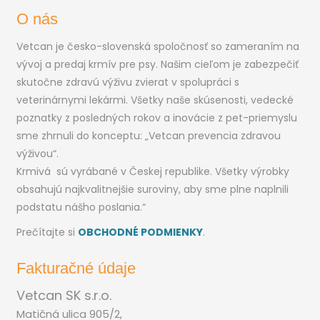
O nás
Vetcan je česko-slovenská spoločnosť so zameraním na
vývoj a predaj krmív pre psy. Našim cieľom je zabezpečiť
skutočne zdravú výživu zvierat v spolupráci s
veterinárnymi lekármi. Všetky naše skúsenosti, vedecké
poznatky z posledných rokov a inovácie z pet-priemyslu
sme zhrnuli do konceptu: „Vetcan prevencia zdravou
výživou“.
Krmivá sú vyrábané v Českej republike. Všetky výrobky
obsahujú najkvalitnejšie suroviny, aby sme plne naplnili
podstatu nášho poslania.“
Prečítajte si
OBCHODNÉ PODMIENKY
.
Fakturačné údaje
Vetcan SK s.r.o.
Matičná ulica 905/2,